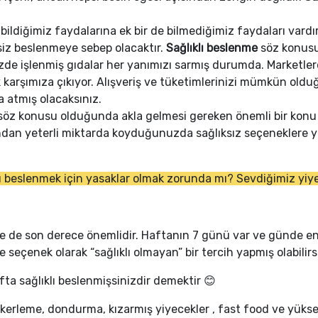
ildiğimiz faydalarına ek bir de bilmediğimiz faydaları vardır
rsiz beslenmeye sebep olacaktır.
Sağlıklı beslenme
söz konusu 
 işlenmiş gıdalar her yanımızı sarmış durumda. Marketlerd
rak karşımıza çıkıyor. Alışveriş ve tüketimlerinizi mümkün o
 atmış olacaksınız.
öz konusu olduğunda akla gelmesi gereken önemli bir konu i
undan yeterli miktarda koyduğunuzda sağlıksız seçeneklere y
klı beslenmek için yasaklar olmak zorunda mı? Sevdiğimiz y
de de son derece önemlidir. Haftanın 7 günü var ve günde en
seçenek olarak “sağlıklı olmayan” bir tercih yapmış olabilirs
ta sağlıklı beslenmişsinizdir demektir 😊
şekerleme, dondurma, kızarmış yiyecekler , fast food ve yükse