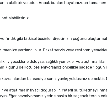
zaltmanın akıllı bir yoludur. Ancak bunları hayatınızdan tamam
not alabilirsiniz.
e fındık gibi bitkisel besinler diyetinizin çoğunu oluşturmalı
dirmenize yardımcı olur. Paket servis veya restoran yemekle
lıklı yiyeceklerle doluysa, sağlıklı yemekler ve atıştırmalıkla
nın 7 günü de kötü besleniyorsanız öncelikle sadece 1 öğün
 kavramlardan bahsediyorsanız yanlış yoldasınız demektir.
lır ve atıştırma ihtiyacı doğurabilir. Yeterli su tüketmeyi ihm
ayın.
Eğer sevmiyorsanız yerine başka bir seçenek tercih edi