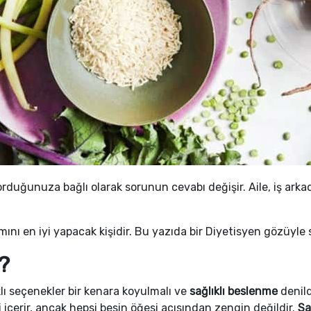
duğunuza bağlı olarak sorunun cevabı değişir. Aile, iş arkada
ımını en iyi yapacak kişidir. Bu yazıda bir Diyetisyen gözüyl
?
ıklı seçenekler bir kenara koyulmalı ve
sağlıklı beslenme
denild
 içerir, ancak hepsi besin öğesi açısından zengin değildir.
Sa