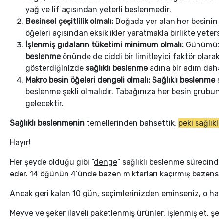
yağ ve lif açısından yeterli beslenmedir.
Besinsel çeşitlilik olmalı:
Doğada yer alan her besinin b
öğeleri açısından eksiklikler yaratmakla birlikte yete
İşlenmiş gıdaların tüketimi minimum olmalı:
Günümüzde
beslenme
önünde de ciddi bir limitleyici faktör ola
gösterdiğinizde
sağlıklı beslenme
adına bir adım daha
Makro besin öğeleri dengeli olmalı:
Sağlıklı beslenme
s
beslenme şekli olmalıdır. Tabağınıza her besin grub
gelecektir.
Sağlıklı beslenmenin
temellerinden bahsettik,
peki sağlı
Hayır!
Her şeyde olduğu gibi “
denge
” sağlıklı beslenme sürecin
eder. 14 öğünün 4’ünde bazen miktarları kaçırmış bazense 
Ancak geri kalan 10 gün, seçimlerinizden eminseniz, o haf
Meyve ve şeker ilaveli paketlenmiş ürünler, işlenmiş et, 